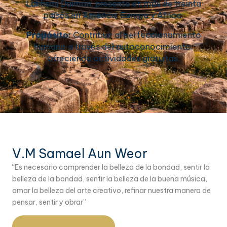
Lakhsmi Daimón, presente en más de treinta
países en América, Europa y África.
Propósito:
Contribuir al perfeccionamiento
humano a través del autoconocimiento,
ofreciendo actividades gratuitas.
V.M Samael Aun Weor
“Es necesario comprender la belleza de la bondad, sentir la
belleza de la bondad, sentir la belleza de la buena música,
amar la belleza del arte creativo, refinar nuestra manera de
pensar, sentir y obrar”