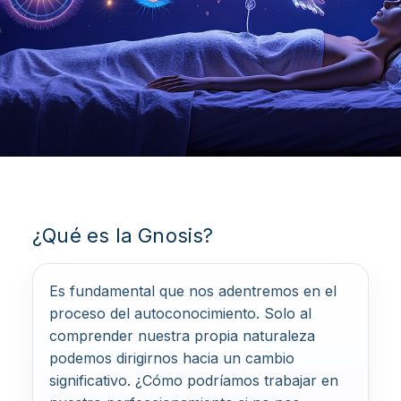
Sedes
Donar
¿Qué es la Gnosis?
Si tú ignoras las excelencias de tu
propia casa, ¿cómo pretendes
Es fundamental que nos adentremos en el
encontrar otras excelencias?
proceso del autoconocimiento. Solo al
comprender nuestra propia naturaleza
podemos dirigirnos hacia un cambio
Inscríbete ahora
significativo. ¿Cómo podríamos trabajar en