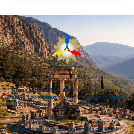
Quienes somos
Organización:
The Cultural Institute of Gnostic
Studies, una organización sin fines de lucro basada
en las enseñanzas gnósticas del V. M. Samael Aun
Weor.
Afiliación:
Forma parte de una Federación
Gnóstica Internacional organizada por el V. M.