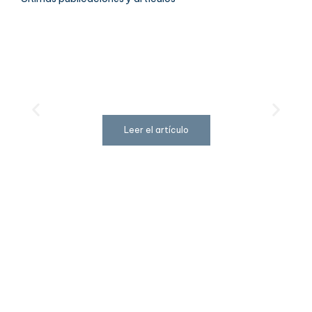
La batalla de los opuestos –
La dualidad
Leer el artículo