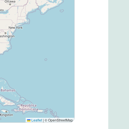
Leaflet
|
© OpenStreetMap