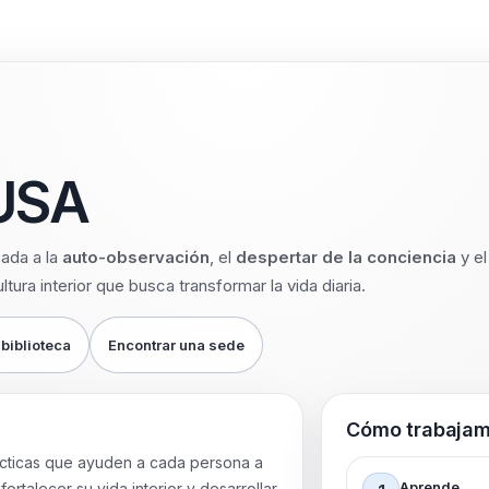
USA
ada a la
auto-observación
, el
despertar de la conciencia
y el
ltura interior que busca transformar la vida diaria.
 biblioteca
Encontrar una sede
Cómo trabaja
cticas que ayuden a cada persona a
Aprende
ortalecer su vida interior y desarrollar