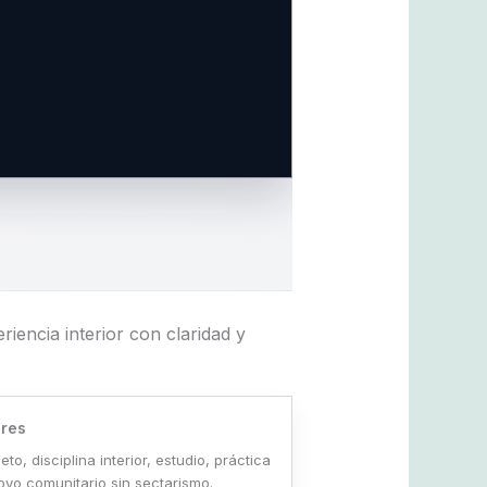
encia interior con claridad y
ores
to, disciplina interior, estudio, práctica
oyo comunitario sin sectarismo.