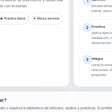
1
te con el mundo.
Estudia tema
mente, emoci
◈
Práctica diaria
✦
Ética y servicio
Practica
2
Aplica ejerci
meditación, 
observación.
Integra
3
Lleva la ense
relaciones, t
propósito.
ar?
to o explora la biblioteca de artículos, audios y prácticas. Si prefie