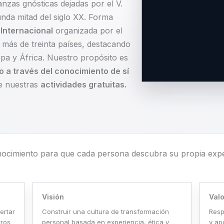
nzas gnósticas dejadas por el V.
da mitad del siglo XX. Forma
Internacional
organizada por el
más de treinta países, destacando
pa y África. Nuestro propósito es
 a través del conocimiento de sí
de nuestras
actividades gratuitas.
ocimiento para que cada persona descubra su propia experi
Visión
Val
ertar
Construir una cultura de transformación
Respe
tros
personal basada en experiencia, ética y
y ap