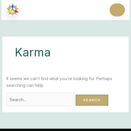
Skip
Search
to
for:
content
Inicio
Karma
Quienes somos
It seems we can’t find what you’re looking for. Perhaps
Curso gratuito
searching can help.
Biblioteca
Artículos