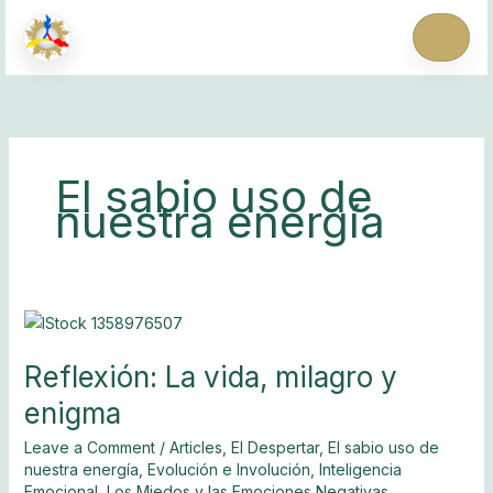
Skip
to
content
Inicio
El sabio uso de
nuestra energía
Quienes somos
Curso gratuito
Reflexión:
La
Reflexión: La vida, milagro y
vida,
Biblioteca
milagro
enigma
y
Artículos
enigma
Leave a Comment
/
Articles
,
El Despertar
,
El sabio uso de
nuestra energía
,
Evolución e Involución
,
Inteligencia
Emocional
,
Los Miedos y las Emociones Negativas
,