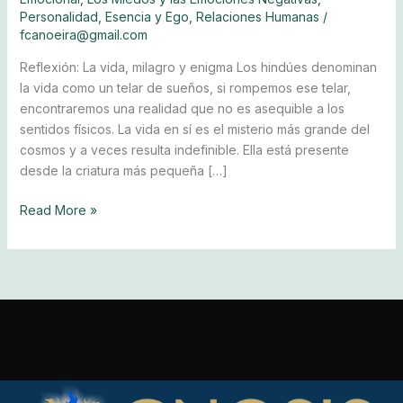
Sedes
Personalidad, Esencia y Ego
,
Relaciones Humanas
/
fcanoeira@gmail.com
Donar
Reflexión: La vida, milagro y enigma Los hindúes denominan
la vida como un telar de sueños, si rompemos ese telar,
encontraremos una realidad que no es asequible a los
sentidos físicos. La vida en sí es el misterio más grande del
cosmos y a veces resulta indefinible. Ella está presente
desde la criatura más pequeña […]
Read More »