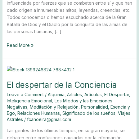
influenciada por fuerzas que se combaten entre sí y que han
dado origen a innumerables mitos, leyendas, creencias, etc.
Todos conocemos o hemos escuchado acerca de la Gran
Batalla de Dios y el Diablo por la conquista de las almas de
las personas humanas, […]
Read More »
El
despertar
El despertar de la Conciencia
de
la
Leave a Comment
/
Alquimia
,
Articles
,
Artículos
,
El Despertar
,
Conciencia
Inteligencia Emocional
,
Los Miedos y las Emociones
Negativas
,
Meditación y Relajación
,
Personalidad, Esencia y
Ego
,
Relaciones Humanas
,
Significado de los sueños
,
Viajes
Astrales
/
fcanoeira@gmail.com
Las gentes de los últimos tiempos, en su gran mayoría, se
debaten entre confusiones causadas por la información