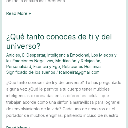
desde la criatura más pequeña
Read More »
¿Qué tanto conoces de ti y del
¿Qué
tanto
universo?
conoces
de
Articles
,
El Despertar
,
Inteligencia Emocional
,
Los Miedos y
las Emociones Negativas
,
Meditación y Relajación
,
ti
Personalidad, Esencia y Ego
,
Relaciones Humanas
,
y
Significado de los sueños
/
fcanoeira@gmail.com
del
universo?
¿Qué tanto conoces de ti y del universo? Te has preguntado
alguna vez ¿Qué le permite a tu cuerpo tener múltiples
inteligencias expresadas en las diferentes células que
trabajan acorde como una sinfonía maravillosa para lograr el
desenvolvimiento de la vida? Cada uno de nosotros es el
portador de muchos enigmas, partiendo incluso de nuestro
Read More »