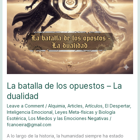
dualidad
Sedes
Donar
La batalla de los opuestos – La
dualidad
Leave a Comment
/
Alquimia
,
Articles
,
Artículos
,
El Despertar
,
Inteligencia Emocional
,
Leyes Meta-físicas y Biología
Esotérica
,
Los Miedos y las Emociones Negativas
/
fcanoeira@gmail.com
A lo largo de la historia, la humanidad siempre ha estado