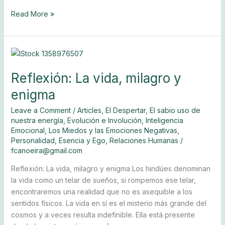
Read More »
Reflexión:
La
Reflexión: La vida, milagro y
vida,
milagro
enigma
y
enigma
Leave a Comment
/
Articles
,
El Despertar
,
El sabio uso de
nuestra energía
,
Evolución e Involución
,
Inteligencia
Emocional
,
Los Miedos y las Emociones Negativas
,
Personalidad, Esencia y Ego
,
Relaciones Humanas
/
fcanoeira@gmail.com
Reflexión: La vida, milagro y enigma Los hindúes denominan
la vida como un telar de sueños, si rompemos ese telar,
encontraremos una realidad que no es asequible a los
sentidos físicos. La vida en sí es el misterio más grande del
cosmos y a veces resulta indefinible. Ella está presente