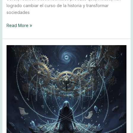
logrado cambiar el curso de la historia y transformar
sociedades
Read More »
Víctimas
de
las
circustancias